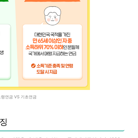
노령연금 VS 기초연금
특징