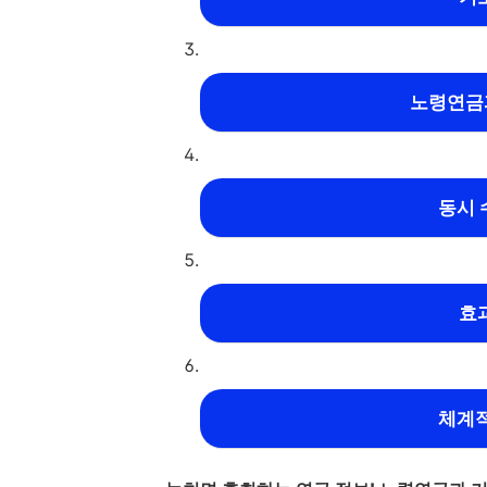
노령연금
동시 
효
체계적