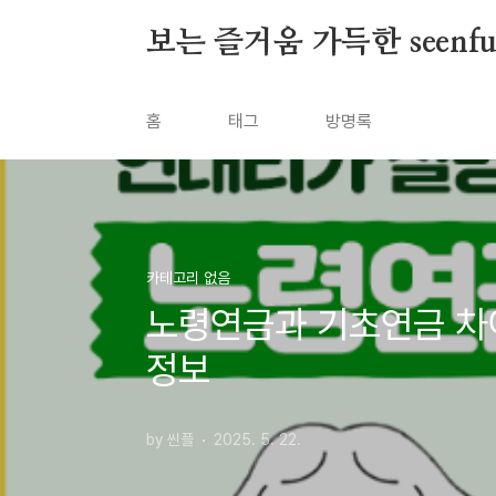
본문 바로가기
보는 즐거움 가득한 seenf
홈
태그
방명록
카테고리 없음
노령연금과 기초연금 차이
정보
by 씬플
2025. 5. 22.